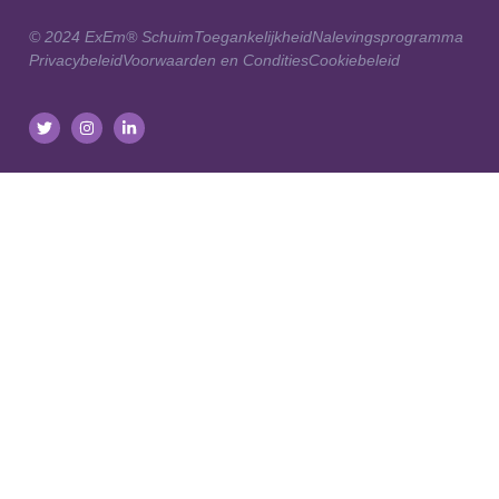
© 2024 ExEm® Schuim
Toegankelijkheid
Nalevingsprogramma
Privacybeleid
Voorwaarden en Condities
Cookiebeleid