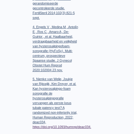
gerandomiseerde
gecontroleerde studie.
FertilSteril 2014;102(3):821-5
sept.
4. Engels V , Medina M , Antolín
E , Ros C , Amaro A , De-
Guirior , et al. Haalbaarheid,
verdraagbaarheid en veiligheid
van hysterosalpingofoam-
sonografie (HyFoSy). Multi-
centrum, prospectieve
Spaanse studie. J Gynecol
Obstet Hum Reprod
2020:102004 23 nov.
5. Nienke van Welie, Joukje
van Rijswijk, Kim Dreyer, et al.
Kan hysterosalpingo-foam
sonografie de
hysterosalpingografie
vervangen als eerste keus
tubale patency test? A
randomized non-inferiority trial,
Human Reproduction, 2022;
deac034,
https://doi.org/10.1093/humrep/deac034.