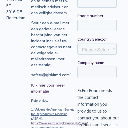
op te nemen met uw
5F
medisch adviseur en
3016 DE
ons veiligheidsteam.
Rotterdam
Stuur een e-mail met
een gedetailleerde
beschrijving van het
incident inclusief uw
contactgegevens naar
de volgende e-
mailadressen voor
assistentie:
safety@giskitmd.com”
Klik hier voor meer
informatie
Referenties:
1. Volgens de American Society
for Reproductive Medicine
(ASRM).
https://www.asrm.org/globalassets/asrm/
asrm-content/news-and-