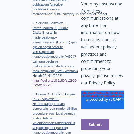
publications/practice-
guidelines/for-non-
members/role_tubal_surgery_in_the_era_of_art.pdf.
2. Serrano González, L.,
Pérez-Medina, T., Bueno
Olalla, B. et al.
Is
hysterosalpingo-
foamsonografie (HyFoSy) qua
pijn en angst beter te
verdragen dan
hysterosalpingografie (HSG)?
Een prospectieve
multicentrische studie in een
reële omgeving. BMC Women’s
Health 22, 41 (2022).
https://doi.org/10.1186/s12905-
022-01606-3
.
3. Dreyer K , Out R , Hompes
PGA , Mijatovic V .
Hysterosalpingo-foam
sonografie, een minder pijnlijke
procedure voor tubal patency
testing tijdens
vruchtbaarheidsonderzoek in
vergelijking met (seriële)
hysterosalpingografie: een