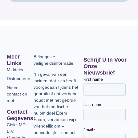
Meer
Belangrijke
Schrijf U In Voor
Links
veiligheidsinformatie:
Onze
Middelen
Nieuwsbrief
“In geval van een
Distributeurs
incident dat zich heeft
voorgedaan tijdens het
Neem
gebruik of dat verband
contact op
houdt met het gebruik
met
van het medische
Contact
hulpmiddel Exem
Gegevens:
Foam, verzoeken wij u
Giskit MD
vriendelijk om –
B.V.
onmiddellijk – contact
Veerkade