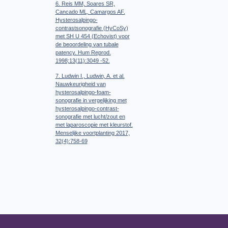
6. Reis MM, Soares SR,
Cancado ML, Camargos AF.
Hysterosalpingo-
contrastsonografie (HyCoSy)
met SH U 454 (Echovist) voor
de beoordeling van tubale
patency. Hum Reprod.
1998;13(11):3049 -52.
7. Ludwin I., Ludwin, A. et al.
Nauwkeurigheid van
hysterosalpingo-foam-
sonografie in vergelijking met
hysterosalpingo-contrast-
sonografie met lucht/zout en
met laparoscopie met kleurstof.
Menselijke voortplanting 2017,
32(4):758-69