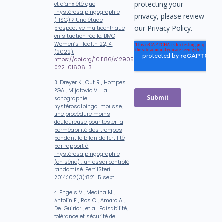
et d’anxiété que
l’hystérosalpingographie
(HSG) ? Une étude
prospective multicentrique
en situation réelle. BMC
Women’s Health 22, 41
(2022).
https://doi.org/10.1186/s12905-
022-01606-3
.
3. Dreyer K , Out R , Hompes
PGA , Mijatovic V . La
sonographie
hystérosalpingo-mousse,
une procédure moins
douloureuse pour tester la
perméabilité des trompes
pendant le bilan de fertilité
par rapport à
l’hystérosalpingographie
(en série) : un essai contrôlé
randomisé. FertilSteril
2014;102(3):821-5 sept.
4. Engels V , Medina M ,
Antolín E , Ros C , Amaro A ,
De-Guirior , et al. Faisabilité,
tolérance et sécurité de