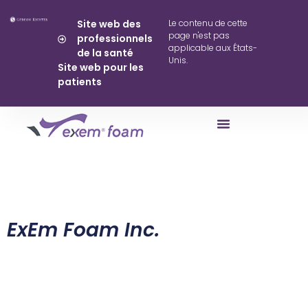
Site web des
Le contenu de cette
Fr
page n'est pas
professionnels
applicable aux États-
de la santé
Unis.
Site web pour les
patients
ExEm Foam Inc.