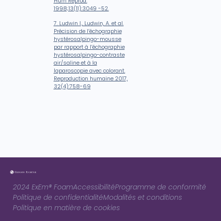
Hum Reprod.
1998;13(11):3049 -52.
7. Ludwin I., Ludwin, A. et al.
Précision de l’échographie
hystérosalpingo-mousse
par rapport à l’échographie
hystérosalpingo-contraste
air/saline et à la
laparoscopie avec colorant.
Reproduction humaine 2017,
32(4):758-69
2024 ExEm® Foam
Accessibilité
Programme de conformité
Politique de confidentialité
Modalités et conditions
Politique en matière de cookies