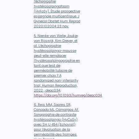
l’échographie
hystérosalpingofoam
(HyFoSy). Étude prospective
espagnole multicentrique. J
Gynecol Obstet Hum Reprod
2020:102004 23 nov.
5. Nienke van Welie, Joukje
van Rijswijk, Kim Dreyer, et
al.
L’échographie
hystérosalpingo-mousse
peut-elle remplacer
l’hystérosalpingographie en
tant que test de
perméabilité tubaire de
premier choix ? A
randomized non-inferiority
trial, Human Reproduction,
2022 ; deac034,
https://doi.org/10.1093/humrep/deac034
.
6. Reis MM, Soares SR,
Cancado ML, Camargos AF.
Sonographie de contraste
hystérosalpingo (HyCoSy)
avec SH U 454 (Echovist)
pour l’évaluation de la
perméabilité des trompes.