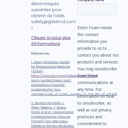
électroniques
suivantes pour
obtenir de l’aide:
safety@giskitmd.com
»
Cliquez ici pour plus
d’informations
Références :
1. Selon l’American Society
for Reproductive Medicine
(ASRM).
https://www.asrm.org/globalassets/asrm/
asrm-content/news-and-
publications/practice-
guidelines/for-non-
members/role_of_tubal_surgery_in_the_era_of_art.pdf.
2. Serrano González, L.,
Pérez-Medina, T., Bueno
Olalla, B. et al.
L’échographie
hystérosalpingo-mousse
(HyFoSy) est-elle mieux
tolérée en termes de douleur