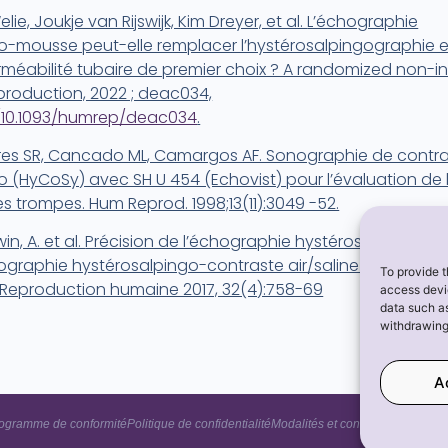
lie, Joukje van Rijswijk, Kim Dreyer, et al.
L’échographie
o-mousse peut-elle remplacer l’hystérosalpingographie e
méabilité tubaire de premier choix ? A randomized non-inf
production, 2022 ; deac034,
g/10.1093/humrep/deac034
.
ares SR, Cancado ML, Camargos AF. Sonographie de contr
o (HyCoSy) avec SH U 454 (Echovist) pour l’évaluation de 
s trompes. Hum Reprod. 1998;13(11):3049 -52.
in, A. et al.
Précision de l’échographie hystérosalpingo-
ographie hystérosalpingo-contraste air/saline et à la la
To provide t
Reproduction humaine 2017, 32(4):758-69
access devic
data such as
withdrawing
A
ogramme de conformité
Politique de confidentialité
Modalités et conditions
Politique