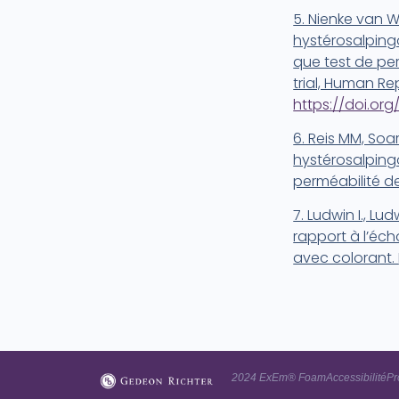
5. Nienke van We
hystérosalping
que test de per
trial, Human Re
https://doi.or
6. Reis MM, So
hystérosalping
perméabilité de
7. Ludwin I., Ludw
rapport à l’éch
avec colorant.
2024 ExEm® Foam
Accessibilité
Pr