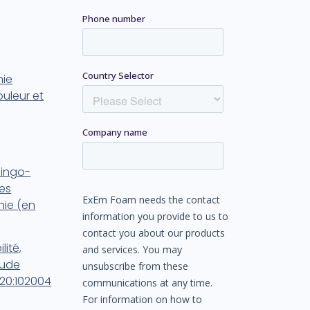
hie
uleur et
pingo-
es
hie (en
lité,
tude
20:102004