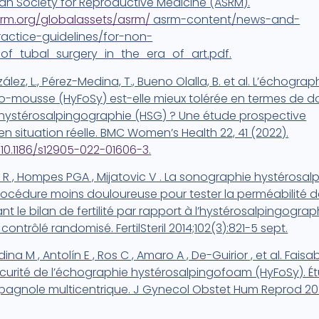
ican Society for Reproductive Medicine (ASRM).
rm.org/globalassets/asrm/
asrm-content/news-and-
ractice-guidelines/for-non-
of_tubal_surgery_in_the_era_of_art.pdf.
lez, L., Pérez-Medina, T., Bueno Olalla, B. et al.
L’échograp
o-mousse (HyFoSy) est-elle mieux tolérée en termes de do
l’hystérosalpingographie (HSG) ? Une étude prospective
en situation réelle. BMC Women’s Health 22, 41 (2022).
/10.1186/s12905-022-01606-3
.
ut R , Hompes PGA , Mijatovic V . La sonographie hystérosal
océdure moins douloureuse pour tester la perméabilité d
 le bilan de fertilité par rapport à l’hystérosalpingograp
i contrôlé randomisé. FertilSteril 2014;102(3):821-5 sept.
ina M , Antolín E , Ros C , Amaro A , De-Guirior , et al. Faisabi
écurité de l’échographie hystérosalpingofoam (HyFoSy). É
pagnole multicentrique. J Gynecol Obstet Hum Reprod 20