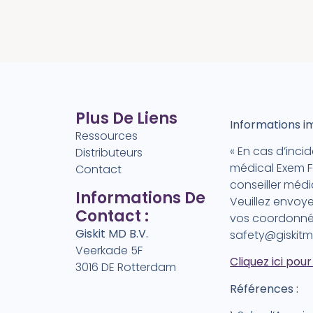
Plus De Liens
Informations i
Ressources
« En cas d’incid
Distributeurs
médical Exem 
Contact
conseiller médi
Informations De
Veuillez envoye
Contact :
vos coordonnée
Giskit MD B.V.
safety@giskit
Veerkade 5F
Cliquez ici pou
3016 DE Rotterdam
Références :