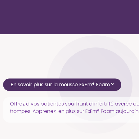
En savoir plus sur la mousse ExEm® Foam ?
Offrez à vos patientes souffrant d’infertilité avérée
trompes. Apprenez-en plus sur ExEm® Foam aujourd’hu