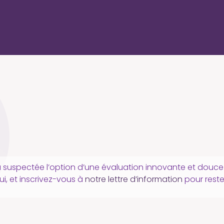
 ou suspectée l’option d’une évaluation innovante et douce
i, et inscrivez-vous à
notre lettre d’information
pour reste