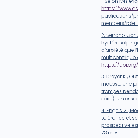
1. Selon l’Amer
https://www.as
publications/p
members/role_
2. Serrano Gonzá
hystérosalping
d’anxiété que 
multicentrique 
https://doi.org
3. Dreyer K , O
mousse, une pr
trompes pendant
série) : un essa
4. Engels V , Med
tolérance et s
prospective es
23 nov.