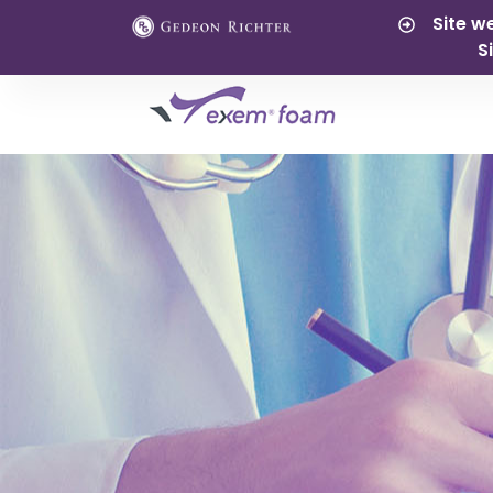
Site w
S