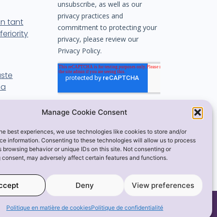
n tant
eriority
aste
la
Manage Cookie Consent
mousse par
paroscopie
he best experiences, we use technologies like cookies to store and/or
e information. Consenting to these technologies will allow us to process
 browsing behavior or unique IDs on this site. Not consenting or
 consent, may adversely affect certain features and functions.
ccept
Deny
View preferences
 en matière de cookies
Politique en matière de cookies
Politique de confidentialité