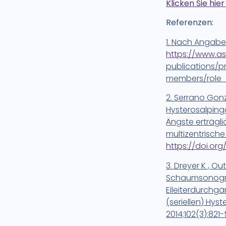
Klicken Sie hie
Referenzen:
1. Nach Angabe
https://www.as
publications/p
members/role_
2. Serrano Gonzá
Hysterosalpin
Ängste erträgli
multizentrische
https://doi.org
3. Dreyer K , O
Schaumsonograp
Eileiterdurchgä
(seriellen) Hyst
2014;102(3):821-