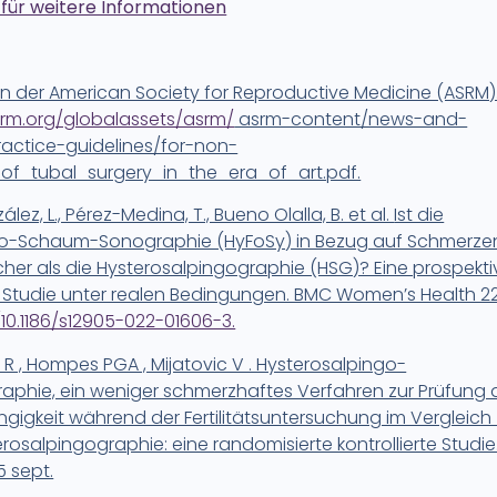
r für weitere Informationen
n der American Society for Reproductive Medicine (ASRM)
rm.org/globalassets/asrm/
asrm-content/news-and-
ractice-guidelines/for-non-
of_tubal_surgery_in_the_era_of_art.pdf.
lez, L., Pérez-Medina, T., Bueno Olalla, B. et al.
Ist die
go-Schaum-Sonographie (HyFoSy) in Bezug auf Schmerze
cher als die Hysterosalpingographie (HSG)? Eine prospekti
 Studie unter realen Bedingungen. BMC Women’s Health 22,
/10.1186/s12905-022-01606-3.
ut R , Hompes PGA , Mijatovic V . Hysterosalpingo-
hie, ein weniger schmerzhaftes Verfahren zur Prüfung 
ngigkeit während der Fertilitätsuntersuchung im Vergleich 
erosalpingographie: eine randomisierte kontrollierte Studie. F
5 sept.