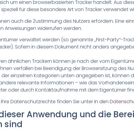
ch um einen browserbasierten Tracker handelt. Aus diese
speziell für diese besondere Art von Tracker verwendet wi
önnen auch die Zustimmung des Nutzers erfordern. Eine ei
en Anweisungen widerrufen werden.
ntümer verwaltet werden (so genannte „First-Party“-Tracke
racker). Sofern in diesem Dokument nicht anders angegebe
eren ähnlichen Trackern können je nach der vom Eigentüm
 ihnen verfallen bei Beendigung der Browsersitzung des Nut
b der einzelnen Kategorien unten angegeben ist, können 
 andere relevante Informationen – wie das Vorhandensein
nbieter oder durch Kontaktaufnahme mit dem Eigentümer fin
 ihre Datenschutzrechte finden Sie unter
in den Datensc
b dieser Anwendung und die Bere
h sind