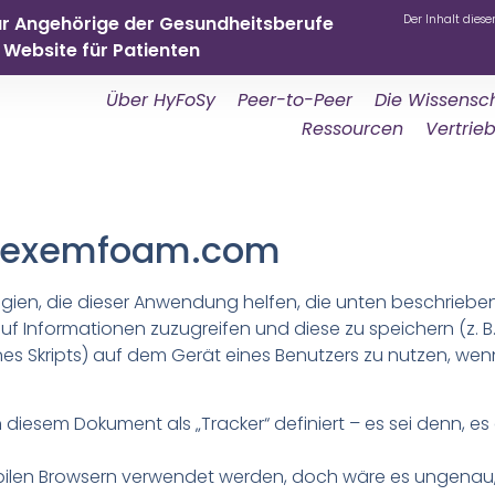
ür Angehörige der Gesundheitsberufe
Der Inhalt dieser
Website für Patienten
Über HyFoSy
Peer-to-Peer
Die Wissensc
Ressourcen
Vertrie
ww.exemfoam.com
ogien, die dieser Anwendung helfen, die unten beschriebe
f Informationen zuzugreifen und diese zu speichern (z. 
es Skripts) auf dem Gerät eines Benutzers zu nutzen, wenn
 diesem Dokument als „Tracker“ definiert – es sei denn, es 
obilen Browsern verwendet werden, doch wäre es ungena