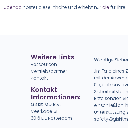
iubenda
hostet diese Inhalte und erhebt nur
die
für ihre
Weitere Links
Wichtige Siche
Ressourcen
„Im Falle eine
Vertriebspartner
mit der Anwen
Kontakt
Sie, sich unver
Kontakt
Sicherheitstea
Informationen:
Bitte senden Si
Giskit MD B.V.
einschließlich 
Veerkade 5F
Unterstützung z
3016 DE Rotterdam
safety@giskit