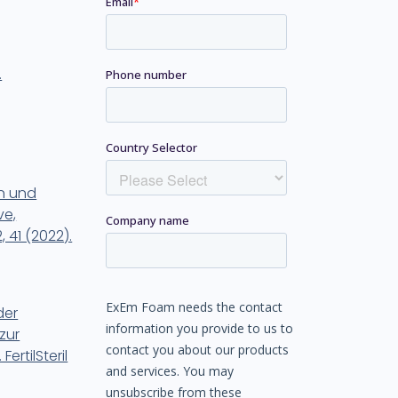
.
n und
ve,
 41 (2022).
der
zur
ertilSteril